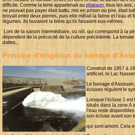
difficile. Comme la terre appartenait au
pharaon
, tous les ans,
ne pouvait pas payer était battu, mis en prison ou pire, était tu
broyait entre deux pierres, puis elle mêlait la farine et l'eau e
légumes. Ils buvaient la bière qu'ils faisaient eux-mêmes.
Lors de la saison intermédiaire, ou
nili
, qui correspond à la pé
dépendent de la précocité de la culture précédente. La tomate 
dattes...
Principe d'irrigation du barrage d'As
Construit de 1957 à 197
artificiel, le Lac Nasse
Le barrage d'Assouan, 
écluses régulent le sy
Lorsque l'écluse 1 est
situés dans la zone A s
l'eau reste disponible
son écluse avant son to
qui sont amont. Cela e