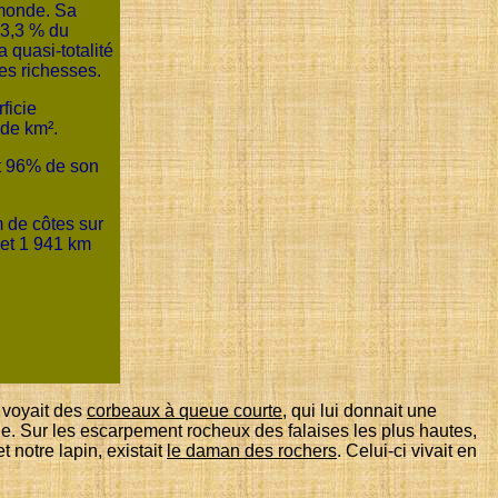
 monde. Sa
 3,3 % du
la quasi-totalité
des richesses.
ficie
 de km².
t 96% de son
 de côtes sur
 et 1 941 km
n voyait des
corbeaux à queue courte
, qui lui donnait une
ne. Sur les escarpement rocheux des falaises les plus hautes,
notre lapin, existait
le daman des rochers
. Celui-ci vivait en