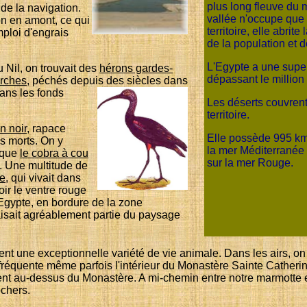
plus long fleuve du
n de la navigation.
vallée n'occupe que
on en amont, ce qui
territoire, elle abrite 
ploi d'engrais
de la population et 
L'Egypte a une super
 Nil, on trouvait des
hérons gardes-
dépassant le million
rches
, péchés depuis des siècles dans
dans les fonds
Les déserts couvren
territoire.
n noir
, rapace
Elle possède 995 km
s morts. On y
la mer Méditerranée
 que
le cobra à cou
sur la mer Rouge.
au. Une multitude de
le
, qui vivait dans
voir le ventre rouge
Egypte, en bordure de la zone
 faisait agréablement partie du paysage
ment une exceptionnelle variété de vie animale. Dans les airs, o
 fréquente même parfois l'intérieur du Monastère Sainte Catheri
nt au-dessus du Monastère. A mi-chemin entre notre marmotte et 
ochers.