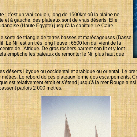
e : c'est un vrai couloir, long de 1500km où la plaine ne
e et à gauche, des plateaux sont de vrais déserts. Elle
udanaise (Haute Egypte) jusqu'à la capitale Le Caire.
une sorte de triangle de terres basses et marécageuses (Basse
l. Le Nil est un très long fleuve : 6500 km qui vient de la
entre de l'Afrique. De gros rochers barrent son lit et y font
Cela empêche les bateaux de remonter le Nil plus haut que
les déserts libyque ou occidental et arabique ou oriental. Le p
400 mètres. Le rebord de ces plateaux forme des escarpements.
ique est relativement étroit et s'étend jusqu'à la mer Rouge ain
épassent parfois 2 000 mètres.