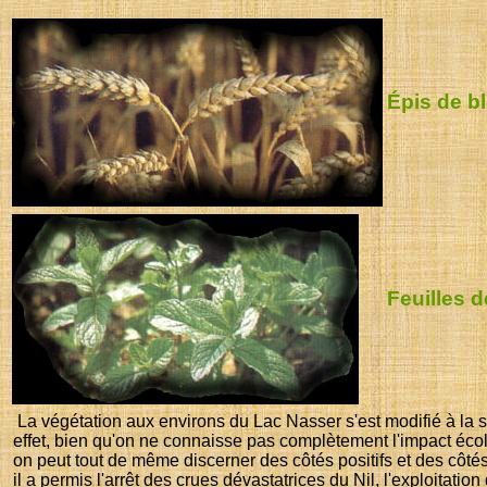
Épis de b
Feuilles 
La végétation aux environs du Lac Nasser s'est modifié à la s
effet, bien qu'on ne connaisse pas complètement l'impact écol
on peut tout de même discerner des côtés positifs et des côtés 
il a permis l'arrêt des crues dévastatrices du Nil, l'exploitatio