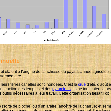
annuelle
 étaient à l'origine de la richesse du pays. L'année agricole se 
ntermédiaire.
leurs terres car elles sont inondées. C'est la
crue
d'été, d'août 
onstruction des temples et des
pyramides
. Ils ne touchaient alo
 outils nécessaires à leur travail. Cette organisation faisait l'o
e (sorte de pioche) ou d'un araire (ancêtre de la charrue) et sem
écoltes commençait. Puis revenait la crue. Cependant, l'existenc