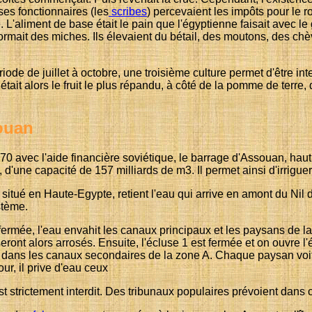
 ses fonctionnaires (les
scribes
) percevaient les impôts pour le ro
é. L'aliment de base était le pain que l'égyptienne faisait avec le
t formait des miches. Ils élevaient du bétail, des moutons, des chè
riode de juillet à octobre, une troisième culture permet d'être i
était alors le fruit le plus répandu, à côté de la pomme de terr
souan
0 avec l'aide financière soviétique, le barrage d'Assouan, haut 
r, d'une capacité de 157 milliards de m3. Il permet ainsi d'irriguer
situé en Haute-Egypte, retient l'eau qui arrive en amont du Nil
stème.
 fermée, l'eau envahit les canaux principaux et les paysans de 
eront alors arrosés. Ensuite, l'écluse 1 est fermée et on ouvre l
s dans les canaux secondaires de la zone A. Chaque paysan voi
ur, il prive d'eau ceux
st strictement interdit. Des tribunaux populaires prévoient dans