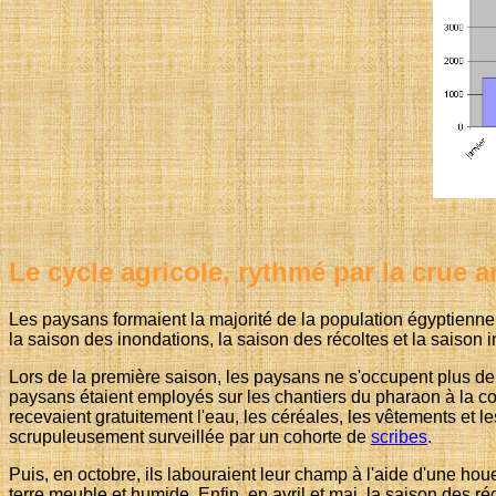
Le cycle agricole, rythmé par la crue 
Les paysans formaient la majorité de la population égyptienne et
la saison des inondations, la saison des récoltes et la saison i
Lors de la première saison, les paysans ne s'occupent plus de 
paysans étaient employés sur les chantiers du pharaon à la c
recevaient gratuitement l'eau, les céréales, les vêtements et les
scrupuleusement surveillée par un cohorte de
scribes
.
Puis, en octobre, ils labouraient leur champ à l'aide d'une hou
terre meuble et humide. Enfin, en avril et mai, la saison des r