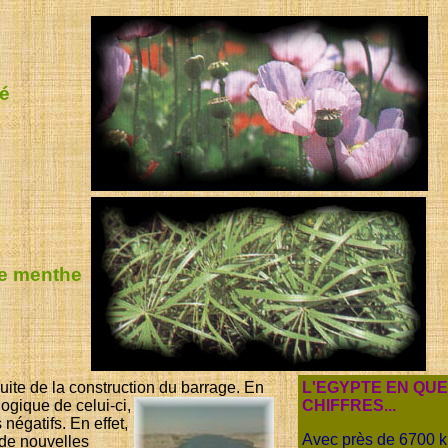
lé
de menthe
uite de la construction du barrage. En
L'EGYPTE EN QU
ogique de celui-ci,
CHIFFRES...
négatifs. En effet,
Avec près de 6700 km
n de nouvelles