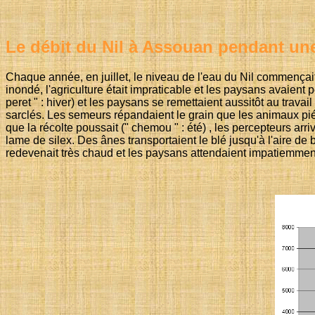
Le débit du Nil à Assouan pendant un
Chaque année, en juillet, le niveau de l'eau du Nil commençait 
inondé, l'agriculture était impraticable et les paysans avaient p
peret " : hiver) et les paysans se remettaient aussitôt au trava
sarclés. Les semeurs répandaient le grain que les animaux piétin
que la récolte poussait (" chemou " : été) , les percepteurs ar
lame de silex. Des ânes transportaient le blé jusqu'à l'aire de b
redevenait très chaud et les paysans attendaient impatiemment