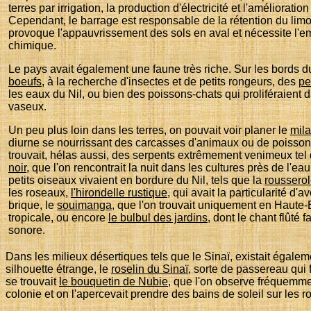
terres par irrigation, la production d'électricité et l'amélioratio
Cependant, le barrage est responsable de la rétention du lim
provoque l'appauvrissement des sols en aval et nécessite l'em
chimique.
Le pays avait également une faune très riche. Sur les bords du
boeufs
, à la recherche d'insectes et de petits rongeurs, des
pe
les eaux du Nil, ou bien des
poissons-chats qui proliféraient 
vaseux.
Un peu plus loin dans les terres, on pouvait voir planer le
mila
diurne se nourrissant des carcasses d'animaux ou de poisson
trouvait, hélas aussi, des serpents extrêmement venimeux tel
noir
, que l'on rencontrait la nuit dans les cultures près de l'e
petits oiseaux vivaient en bordure du Nil, tels que la
roussero
les roseaux,
l'hirondelle rustique
, qui avait la particularité d'a
brique, le
souimanga
, que l'on trouvait uniquement en Haute-
tropicale, ou encore
le bulbul des jardins
, dont le chant flûté
sonore.
Dans les milieux désertiques tels que le Sinaï, existait égale
silhouette étrange, le
roselin du Sinaï
, sorte de passereau qui
se trouvait
le bouquetin de Nubie
, que l'on observe fréquemme
colonie et on l'apercevait prendre des bains de soleil sur les r